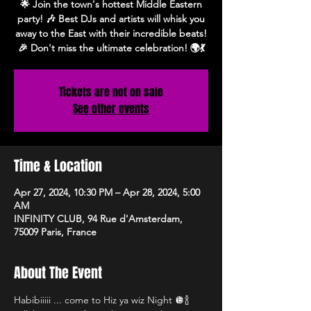
🌟 Join the town's hottest Middle Eastern
party! 🎶 Best DJs and artists will whisk you
away to the East with their incredible beats!
🎉 Don't miss the ultimate celebration! 🌍💃
Tickets are not on sale
See other events
Time & Location
Apr 27, 2024, 10:30 PM – Apr 28, 2024, 5:00
AM
INFINITY CLUB, 94 Rue d'Amsterdam,
75009 Paris, France
About The Event
Habibiiiii ... come to Hiz ya wiz Night 🪩🍾