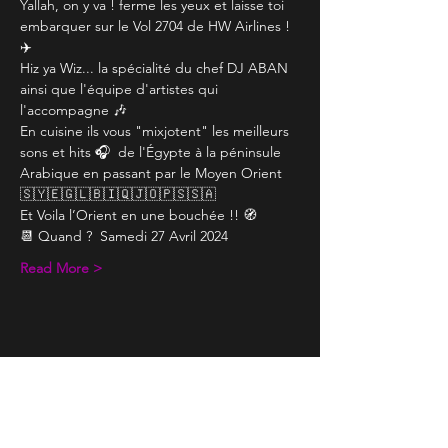
Yallah, on y va ! ferme les yeux et laisse toi 
embarquer sur le Vol 2704 de HW Airlines !  
✈️
Hiz ya Wiz... la spécialité du chef DJ ABAN 
ainsi que l'équipe d'artistes qui 
l'accompagne 🎶
En cuisine ils vous "mixjotent" les meilleurs 
sons et hits 🎧  de l'Égypte à la péninsule 
Arabique en passant par le Moyen Orient 
🇸🇾🇪🇬🇱🇧🇮🇶🇯🇴🇵🇸🇸🇦
Et Voila l’Orient en une bouchée !! 🧭
📆 Quand ?  Samedi 27 Avril 2024
Read More >
Share This Event