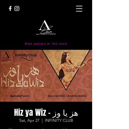
Best parties in the town
Hiz ya Wiz - هز يا وز
Sat, Apr 27
  |  
INFINITY CLUB