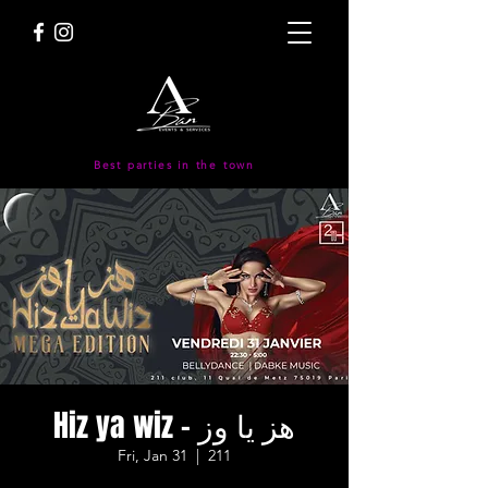
Best parties in the town
Hiz ya wiz - هز يا وز
Fri, Jan 31
  |  
211