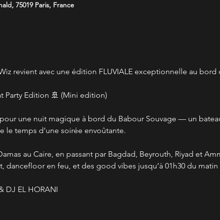
ld, 75019 Paris, France
 Wiz revient avec une édition FLUVIALE exceptionnelle au bord d
 Party Edition 🚢 (Mini edition)
i pour une nuit magique à bord du Babour Souvage — un bateau 
le le temps d’une soirée envoûtante.
 Damas au Caire, en passant par Bagdad, Beyrouth, Riyad et Am
 dancefloor en feu, et des good vibes jusqu’à 01h30 du matin 
 & DJ EL HORANI