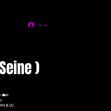
Se connecter
هز يا ( Sur Seine )
n 🛳️✨
).
ABAN & DJ