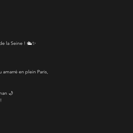
e la Seine ! 🛳️✨
amarré en plein Paris, 
man 🌙
!